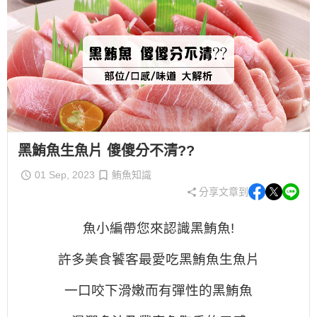
黑鮪魚生魚片 傻傻分不清??
01 Sep, 2023
鮪魚知識
分享文章到
魚小編帶您來認識黑鮪魚!
許多美食饕客最愛吃黑鮪魚生魚片
一口咬下滑嫩而有彈性的黑鮪魚