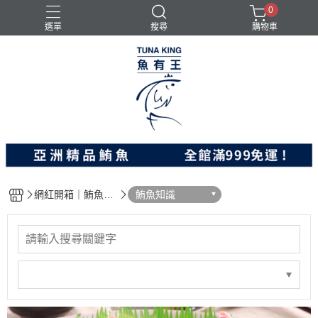
0
選單
搜尋
購物車
料理食品
旗魚
炸物
鮪魚
鮭魚
網紅開箱｜鮪魚料
鮪魚知識
理｜社會公益