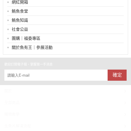
網紅開箱
鮪魚食堂
鮪魚知識
社會公益
團購｜福委專區
關於魚有王｜參展活動
歡迎訂閱電子報，掌握第一手消息
確定
關於
全部商品
購物教學
生魚片解凍流程