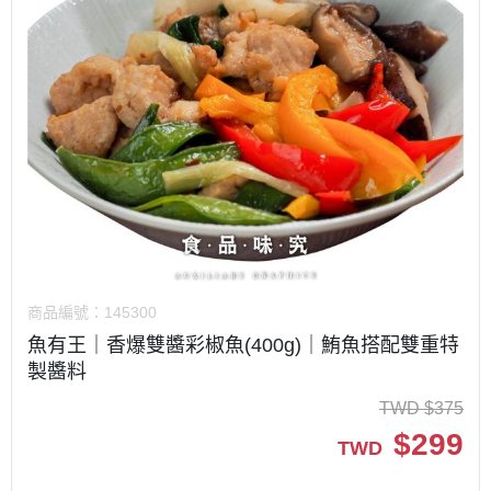
商品編號：
145300
魚有王｜香爆雙醬彩椒魚(400g)｜鮪魚搭配雙重特
製醬料
TWD
$
375
$
299
TWD