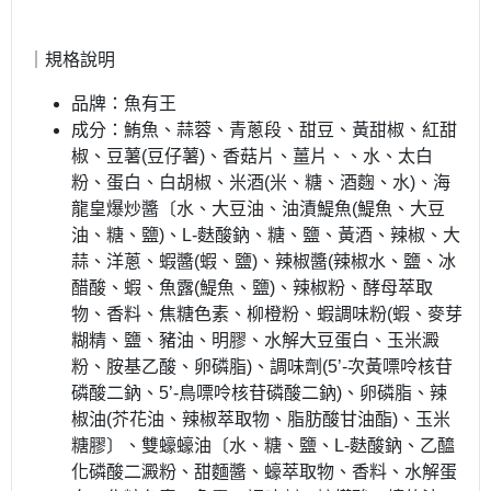
｜規格說明
品牌：魚有王
成分：鮪魚、蒜蓉、青蔥段、甜豆、黃甜椒、紅甜
椒、豆薯(豆仔薯)、香菇片、薑片、、水、太白
粉、蛋白、白胡椒、米酒(米、糖、酒麴、水)、海
龍皇爆炒醬〔水、大豆油、油漬鯷魚(鯷魚、大豆
油、糖、鹽)、L-麩酸鈉、糖、鹽、黃酒、辣椒、大
蒜、洋蔥、蝦醬(蝦、鹽)、辣椒醬(辣椒水、鹽、冰
醋酸、蝦、魚露(鯷魚、鹽)、辣椒粉、酵母萃取
物、香料、焦糖色素、柳橙粉、蝦調味粉(蝦、麥芽
糊精、鹽、豬油、明膠、水解大豆蛋白、玉米澱
粉、胺基乙酸、卵磷脂)、調味劑(5’-次黃嘌呤核苷
磷酸二鈉、5’-鳥嘌呤核苷磷酸二鈉)、卵磷脂、辣
椒油(芥花油、辣椒萃取物、脂肪酸甘油酯)、玉米
糖膠〕、雙蠔蠔油〔水、糖、鹽、L-麩酸鈉、乙醯
化磷酸二澱粉、甜麵醬、蠔萃取物、香料、水解蛋