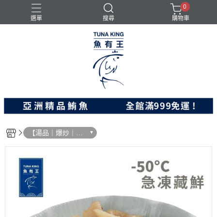
0
選單
搜尋
購物車
料理食品
旗魚
炸物
鮪魚
鮭魚
【湯品｜爆炒｜經
典】鮪魚功夫菜