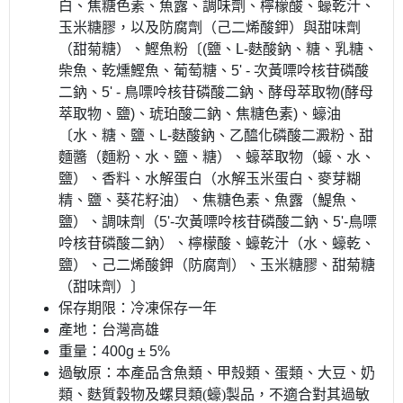
白、焦糖色素、魚露、調味劑、檸檬酸、蠔乾汁、
玉米糖膠，以及防腐劑（己二烯酸鉀）與甜味劑
（甜菊糖）、鰹魚粉〔(鹽、L-麩酸鈉、糖、乳糖、
柴魚、乾燻鰹魚、葡萄糖、5' - 次黃嘌呤核苷磷酸
二鈉、5' - 鳥嘌呤核苷磷酸二鈉、酵母萃取物(酵母
萃取物、鹽)、琥珀酸二鈉、焦糖色素)、蠔油
〔水、糖、鹽、L-麩酸鈉、乙醯化磷酸二澱粉、甜
麵醬（麵粉、水、鹽、糖）、蠔萃取物（蠔、水、
鹽）、香料、水解蛋白（水解玉米蛋白、麥芽糊
精、鹽、葵花籽油）、焦糖色素、魚露（鯷魚、
鹽）、調味劑（5'-次黃嘌呤核苷磷酸二鈉、5'-鳥嘌
呤核苷磷酸二鈉）、檸檬酸、蠔乾汁（水、蠔乾、
鹽）、己二烯酸鉀（防腐劑）、玉米糖膠、甜菊糖
（甜味劑）〕
保存期限：冷凍保存一年
產地：台灣高雄
重量：400g ± 5%
過敏原：本產品含魚類、甲殼類、蛋類、大豆、奶
類、麩質穀物及螺貝類
(
蠔
)
製品，不適合對其過敏