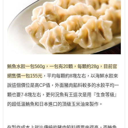
鮪魚水餃一包560g，一包有20顆，每顆約28g，目前官
網售價一包155元
，平均每顆約8塊左右，以海鮮水餃來
說這個價位是高CP值，外面豬肉餡料較多的水餃平均一
顆也要7-8塊左右，更何況魚有王這次是用『生食等級』
的超低溫鮪魚和日本進口的頂級玉米油來製作。
在製作成本上就比傳統的豬肉餡料還要來得高，而鮪魚