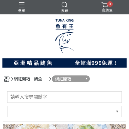
0
選單
搜尋
購物車
料理食品
旗魚
炸物
鮪魚
鮭魚
網紅開箱｜鮪魚料
網紅開箱
理｜社會公益