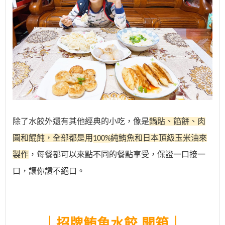
除了水餃外還有其他經典的小吃，像是
鍋貼、餡餅、肉
圓和餛飩，全部都是用
純鮪魚和日本頂級玉米油來
100%
製作
，每餐都可以來點不同的餐點享受，保證一口接一
口，讓你讚不絕口。
｜
招牌鮪魚水餃 開箱
｜