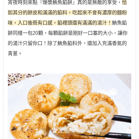
宵夜時刻來點『爆漿鮪魚餡餅』真的是無敵的享受，
恰
如其分的餅皮和滿滿的餡料，吃起來不會有濃厚的麵粉
味，入口後既有口感，餡裡頭還有滿滿的湯汁！
鮪魚餡
餅同樣一包20顆，每顆餡餅是剛好一口塞的大小，讓你
的湯汁只留你口！除了鮪魚餡料外，還加入充滿香氣的
青蔥。