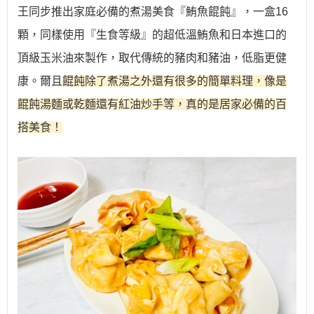
王同步推出家庭必備的煮湯美食『
鮪魚餛飩
』，一盒16
顆，同樣
使用『生食等級』的超低溫鮪魚和
日本進口的
頂級玉米油來製作，取代傳統的豬肉和豬油，低脂更健
康。爾且
餛飩除了煮湯之外還有很多的簡單料理，像是
餛飩湯麵或乾麵還有紅油炒手等，真的是居家必備的百
搭美食！