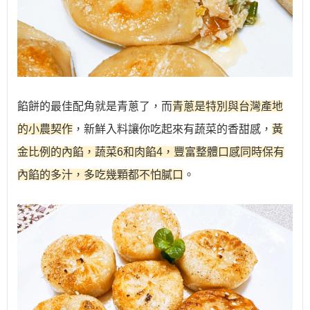
餡餅的最佳配角就是青蔥了，而
青蔥是特別與台灣產地
的小農契作
，新鮮入料讓你吃起來有蔬菜的香甜感，
黃
金比例的內餡，蔬菜6和肉餡4，豐富整體口感同時保有
內餡的多汁，多吃幾顆都不怕膩口
。