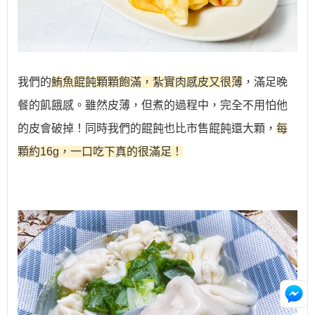
我們的
鮪魚餛飩顆顆飽滿，紮實肉感皮又很薄
，滿足晚
餐的飢餓感。雖然皮薄，但煮的過程中，完全不用怕他
的皮會破掉！
同時我們的餛飩
也比市售餛飩還大顆，
每
顆約16g，一口吃下真的很滿足！